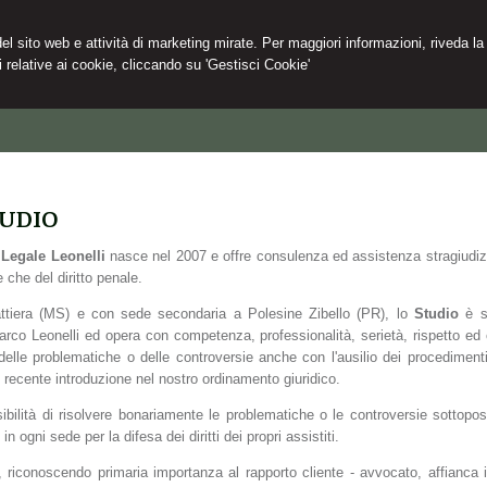
 del sito web e attività di marketing mirate. Per maggiori informazioni, riveda la
 relative ai cookie, cliccando su 'Gestisci Cookie'
TUDIO
 Legale Leonelli
nasce nel 2007 e offre consulenza ed assistenza stragiudizi
le che del diritto penale.
attiera (MS) e con sede secondaria a Polesine Zibello (PR), lo
Studio
è st
Marco Leonelli ed opera con competenza, professionalità, serietà, rispetto ed o
delle problematiche o delle controversie anche con l'ausilio dei procedimen
i recente introduzione nel nostro ordinamento giuridico.
sibilità di risolvere bonariamente le problematiche o le controversie sotto
 in ogni sede per la difesa dei diritti dei propri assistiti.
, riconoscendo primaria importanza al rapporto cliente - avvocato, affianca i