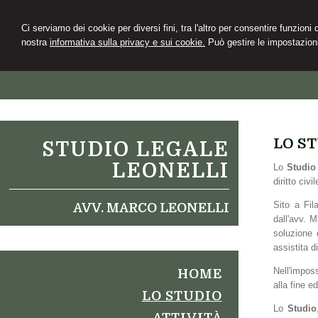
Ci serviamo dei cookie per diversi fini, tra l'altro per consentire funzioni
nostra
informativa sulla privacy e sui cookie.
Può gestire le impostazioni
LO S
STUDIO LEGALE
LEONELLI
Lo
Studio
diritto civi
Sito a Fil
AVV. MARCO LEONELLI
dall'avv. 
soluzione 
assistita d
Nell'impos
HOME
alla fine ed
LO STUDIO
Lo
Studio