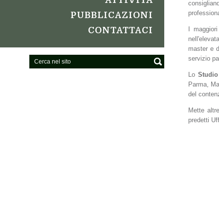
ATTIVITÀ
consiglia
professiona
PUBBLICAZIONI
I maggiori
CONTATTACI
nell'eleva
master e d
servizio pa
Lo
Studio
Parma, Mass
del contenz
Mette altr
predetti Uff