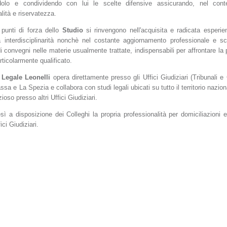
ndolo e condividendo con lui le scelte difensive assicurando, nel cont
lità e riservatezza.
 punti di forza dello
Studio
si rinvengono nell'acquisita e radicata esperi
ta interdisciplinarità nonchè nel costante aggiornamento professionale e s
i convegni nelle materie usualmente trattate, indispensabili per affrontare la
rticolarmente qualificato.
 Legale Leonelli
opera direttamente presso gli Uffici Giudiziari (Tribunali e
a e La Spezia e collabora con studi legali ubicati su tutto il territorio nazion
ioso presso altri Uffici Giudiziari.
esì a disposizione dei Colleghi la propria professionalità per domiciliazioni 
ici Giudiziari.