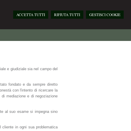
ACCETTA TUTTI
RIFIUTA TUTTI
GESTISCI COOKIE
ale e giudiziale sia nel campo del
ato fondato e da sempre diretto
nestà con l'intento di ricercare la
ti di mediazione e di negoziazione
poste al suo esame si impegna sino
l cliente in ogni sua problematica