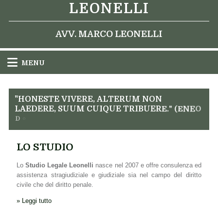
LEONELLI
AVV. MARCO LEONELLI
MENU
"
H
O
N
E
S
T
E
V
I
V
E
R
E
,
A
L
T
E
R
U
M
N
O
N
O
E
L
A
E
D
E
R
E
,
S
U
U
M
C
U
I
Q
U
E
T
R
I
B
U
E
R
E
.
"
(
N
E
D
O
M
I
LO STUDIO
Lo
Studio Legale Leonelli
nasce nel 2007 e offre consulenza ed
assistenza stragiudiziale e giudiziale sia nel campo del diritto
civile che del diritto penale.
» Leggi tutto